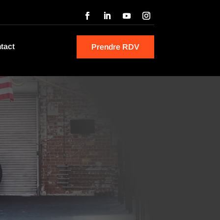
tact
Prendre RDV