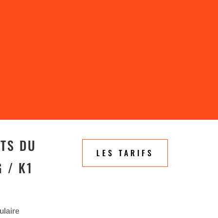
ITS DU
LES TARIFS
 / K1
laire