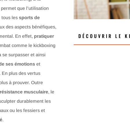
 permet que l’utilisation
 tous les
sports de
deux des aspects bénéfiques,
DÉCOUVRIR LE K
mental. En effet,
pratiquer
combat comme le kickboxing
 se surpasser et ainsi
 de ses émotions
et
. En plus des vertus
 plus à prouver. Outre
résistance musculaire
, le
sculpter durablement les
ux ou les fessiers et
té
.