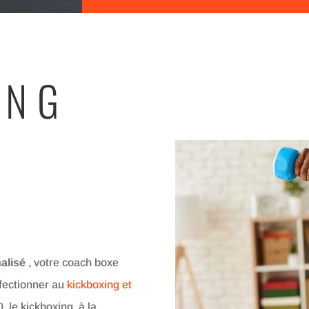
ING
E
alisé
, votre coach boxe
rfectionner au
kickboxing et
 le kickboxing, à la