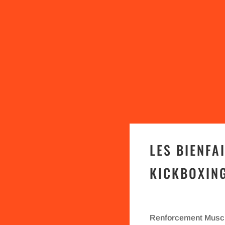
LES BIENFA
KICKBOXING
Renforcement Muscu